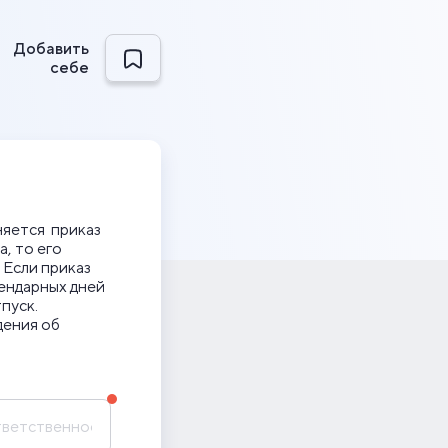
Добавить
себе
няется приказ
, то его
 Если приказ
лендарных дней
пуск.
дения об