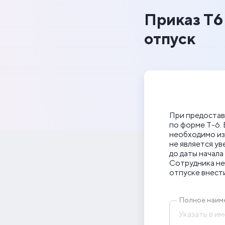
Приказ Т6
отпуск
При предостав
по форме Т-6. 
необходимо изд
не является ув
до даты начала
Сотрудника не
отпуске внести
Полное наим