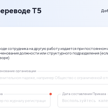
переводе Т5
Доб
воде сотрудника на другую работу издается при постоянном
менования должности или структурного подразделения (если
воре)
енование организации
за
Дата составления Приказа