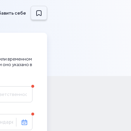
авить себе
 или временном
 оно указано в