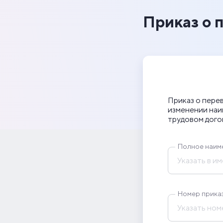
Приказ о 
Приказ о пере
изменении наи
трудовом дого
Полное наим
Номер прика